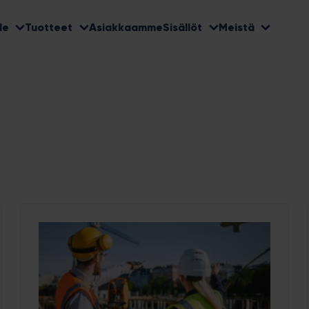
le
Tuotteet
Asiakkaamme
Sisällöt
Meistä