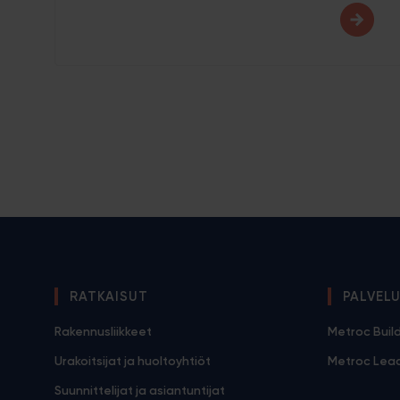
Artik
sivut
RATKAISUT
PALVEL
Rakennusliikkeet
Metroc Buil
Urakoitsijat ja huoltoyhtiöt
Metroc Lea
Suunnittelijat ja asiantuntijat