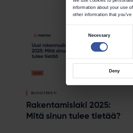
We use cookies to personalis
information about your use of
other information that you’ve
Consent
Necessary
Selection
Deny
BLOGITEKSTI
Rakentamislaki 2025:
Mitä sinun tulee tietää?