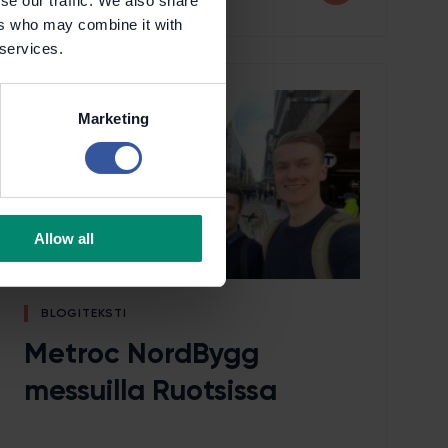
se our traffic. We also share
ers who may combine it with
 services.
Marketing
Allow all
BLOGITEKSTI
Metroc NordBygg
messuilla Ruotsissa