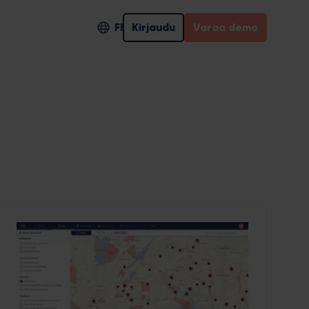
FI
Kirjaudu
Varaa demo