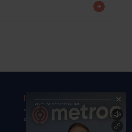
YHTEYSTIEDOT
info@metroc.ai
puh. 050 364 5671