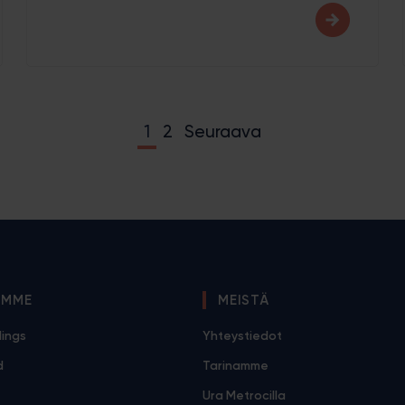
kelien
1
2
Seuraava
us
UMME
MEISTÄ
dings
Yhteystiedot
d
Tarinamme
Ura Metrocilla