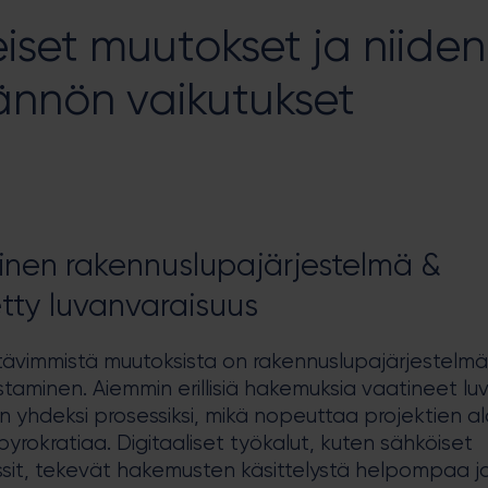
iset muutokset ja niiden
ännön vaikutukset
inen rakennuslupajärjestelmä &
etty luvanvaraisuus
ttävimmistä muutoksista on rakennuslupajärjestelm
staminen. Aiemmin erillisiä hakemuksia vaatineet lu
n yhdeksi prosessiksi, mikä nopeuttaa projektien al
yrokratiaa. Digitaaliset työkalut, kuten sähköiset
sit, tekevät hakemusten käsittelystä helpompaa j