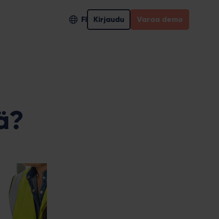
FI
Kirjaudu
Varaa demo
ä?