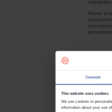
mahdollist
Pienet pro
lupavaatim
pienrakent
ennakoitav
Suoraviiva
lupamenett
tehokkaan 
projektien
Consent
This website uses cookies
We use cookies to personalis
Kestäv
information about your use of