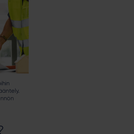
ihin
ääntely.
tännön
?