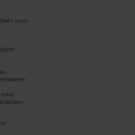
tteet ovat:
ijoita
ää
ankkeiden
, mikä
rojektien
yös