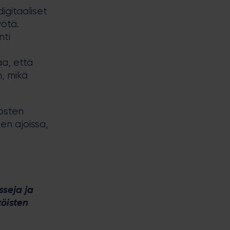
digitaaliset
yötä.
nti
aa, että
, mikä
dösten
en ajoissa,
seja ja
köisten