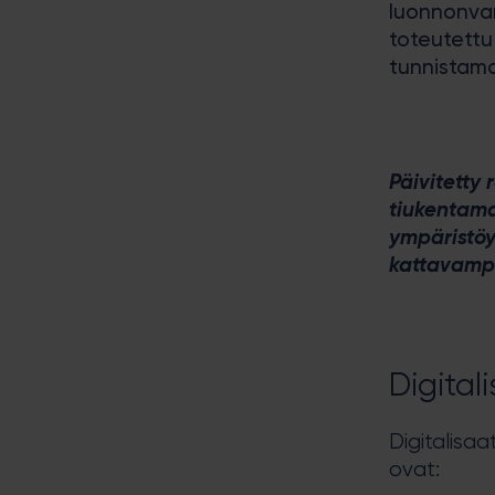
luonnonvar
toteutettu
tunnistam
Päivitetty 
tiukentama
ympäristöys
kattavampi
Digital
Digitalisa
ovat: