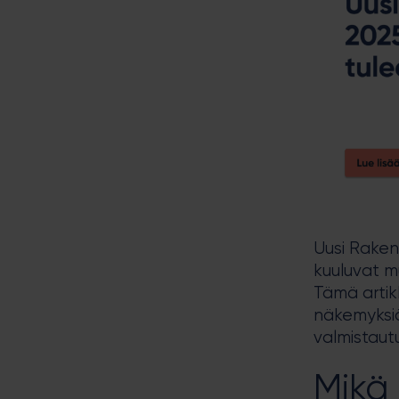
Uusi Rakent
kuuluvat m
Tämä artik
näkemyksiä
valmistaut
Mikä