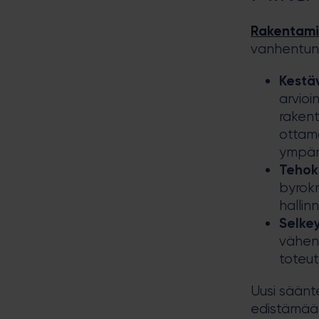
Rakentami
vanhentune
Kestä
arvioi
rakent
ottam
ympäri
Tehok
byrok
halli
Selke
vähent
toteut
Uusi säänt
edistämään