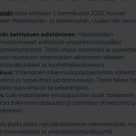
slaki
astui voimaan 1. tammikuuta 2025, korvasi
en Maankäyttö- ja rakennuslain. Uuden lain tavoi
vän kehityksen edistäminen
: Hiilijalanjäljen
ntivaatimukset edistävät ympäristövastuullisia
amiskäytäntöjä. Tämä ohjaa rakentajia ja suunnittel
aan huomioon rakennusten elinkaaren aikaiset
stövaikutukset jo suunnitteluvaiheessa.
kuus
: Yhtenäinen rakennuslupajärjestelmä vähent
ratiaa ja nopeuttaa lupaprosesseja. Tämä tekee h
nnasta sujuvampaa ja selkeämpää.
ys
: Laki määrittelee eri osapuolten roolit tarkemmin
ää tulkinnanvaraisuutta ja parantaa yhteistyötä p
uksessa.
ely pyrkii paitsi nykyaikaistamaan rakennusalaa, m
 innovaatioita ja ympäristöystävällisyyttä.