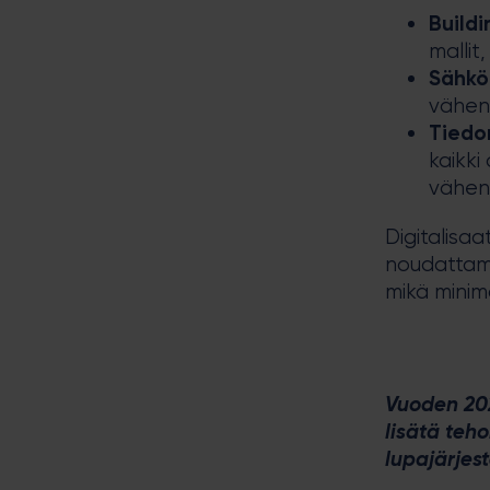
Buildi
mallit
Sähkö
vähent
Tiedo
kaikki
vähent
Digitalisa
noudattami
mikä minimoi
Vuoden 202
lisätä teho
lupajärjes