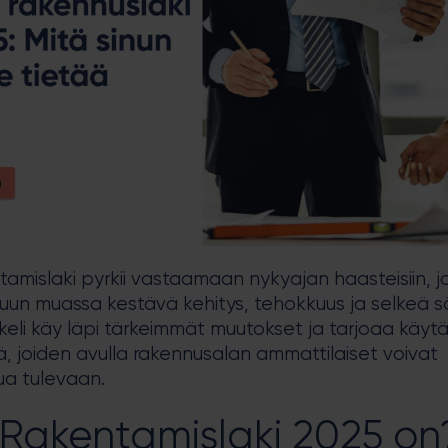
amislaki pyrkii vastaamaan nykyajan haasteisiin, jo
uun muassa kestävä kehitys, tehokkuus ja selkeä s
keli käy läpi tärkeimmät muutokset ja tarjoaa käy
, joiden avulla rakennusalan ammattilaiset voivat
ua tulevaan.
 Rakentamislaki 2025 on