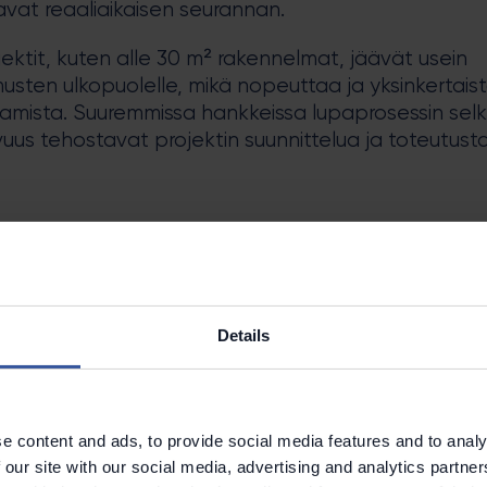
avat reaaliaikaisen seurannan.
jektit, kuten alle 30 m² rakennelmat, jäävät usein
usten ulkopuolelle, mikä nopeuttaa ja yksinkertais
amista. Suuremmissa hankkeissa lupaprosessin selk
uus tehostavat projektin suunnittelua ja toteutusta
isemmat digitaaliset prosessit ja yksinkertaistetut
elyt tekevät yhtenäisestä rakennuslupajärjestelm
työkalun, joka vähentää byrokratiaa ja vauhditta
 etenemistä.
Details
e content and ads, to provide social media features and to analy
än rakentamisen painotus
 our site with our social media, advertising and analytics partn