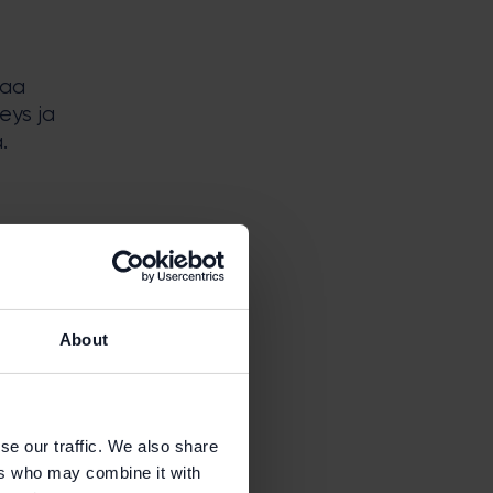
taa
eys ja
.
ästä
a
About
se our traffic. We also share
ers who may combine it with