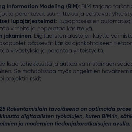
ng Information Modeling (BIM)
: BIM tarjoaa tarkat 
, jotka parantavat suunnittelua ja edistävät yhteist
iset lupajärjestelmät
: Lupaprosessien automatisoi
ää virheitä ja nopeuttaa käsittelyä.
n jakaminen
: Digitaalisten alustojen käyttö varmist
 osapuolet pääsevät käsiksi ajankohtaiseen tietoon
ää viivästyksiä ja parantaa yhteistyötä.
atio lisää tehokkuutta ja auttaa varmistamaan sää
sen. Se mahdollistaa myös ongelmien havaitsemis
 projektin riskit.
5 Rakentamislain tavoitteena on optimoida proses
kkuutta digitaalisten työkalujen, kuten BIM:in, säh
telmien ja modernien tiedonjakoratkaisujen avulla.