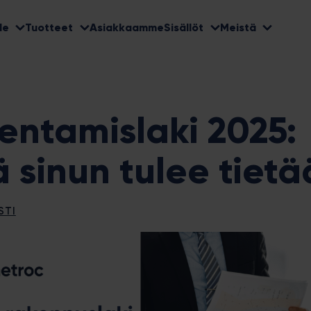
le
Tuotteet
Asiakkaamme
Sisällöt
Meistä
entamislaki 2025:
ä sinun tulee tietä
STI