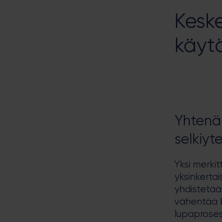
Keske
käyt
Yhtenä
selkiyt
Yksi merki
yksinkertai
yhdistetää
vähentää b
lupaproses