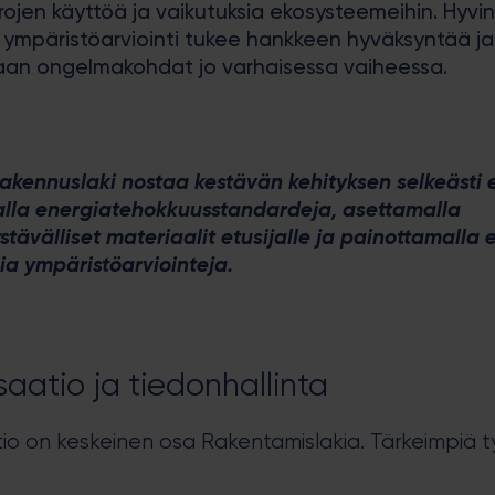
ojen käyttöä ja vaikutuksia ekosysteemeihin. Hyvin
 ympäristöarviointi tukee hankkeen hyväksyntää j
aan ongelmakohdat jo varhaisessa vaiheessa.
rakennuslaki nostaa kestävän kehityksen selkeästi e
lla energiatehokkuusstandardeja, asettamalla
tävälliset materiaalit etusijalle ja painottamalla 
a ympäristöarviointeja.
isaatio ja tiedonhallinta
atio on keskeinen osa Rakentamislakia. Tärkeimpiä t