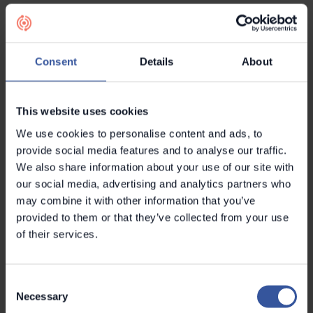
”Vi inledde ett samarbete med
Consent
Details
About
Metroc för att kunna hämta mer riktad data på
This website uses cookies
tids- och projektbasis från
bostadsrättsföreningars årsredovisningar. Det har
We use cookies to personalise content and ads, to
inte bara sparat oss tid utan också gjort att vi kan
provide social media features and to analyse our traffic.
använda våra resurser mer effektivt.” – Mats
We also share information about your use of our site with
Forslund, VD
our social media, advertising and analytics partners who
may combine it with other information that you’ve
provided to them or that they’ve collected from your use
Nästa generations projektjakt: Mats Forslund
of their services.
ABs digitala omvandling med Metroc
Metrocs information har hjälpt Mats Forslund att
Consent
vara mer exakt och effektiv i sin marknadsföring.
Necessary
Selection
Han kan nu snabbare och mer exakt identifiera