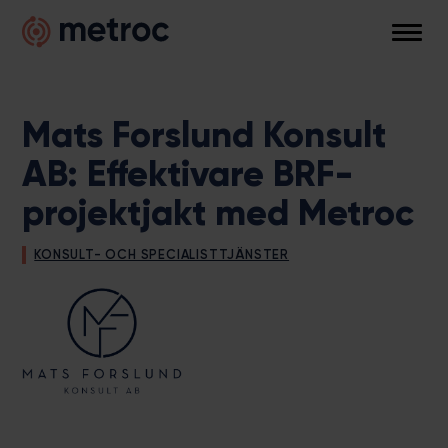
Hoppa
Metroc
till
Men
innehållet
Mats Forslund Konsult
AB: Effektivare BRF-
projektjakt med Metroc
KONSULT- OCH SPECIALISTTJÄNSTER