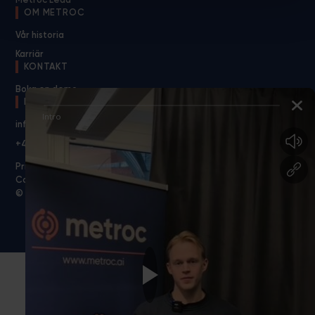
OM METROC
Vår historia
Karriär
KONTAKT
Boka en demo
KONTAKTA OSS
info@metroc.ai
+46 70 783 27 55
Privacy policy
Cookies
© 2026 Metroc.